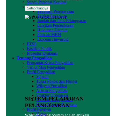
Survei Persepsi Korupsi
Pengawasan
Selengkapnya
Pedoman Pengawasan
Pejabat Pengawas
Jumlah dan Jenis Pelanggaran
Langkah Pemeriksaan
Hukuman Disiplin
Putusan MKH
Laporan Hawasbid
PTSP
Fasilitas Publik
Prosedur Evakuasi
Tentang Pengadilan
Pengantar Ketua Pengadilan
Visi & Misi Pengadilan
Profil Pengadilan
Sejarah
Tugas Pokok dan Fungsi
Wilayah Yurisdiksi
Alamat Pengadilan
Struktur Organisasi
SISTEM PELAPORAN
Statistik Kepegawaian
PELANGGARAN
Daftar Mantan Pimpinan
Profil Pegawai
Ketua
Whistleblowing System adalah aplikasi