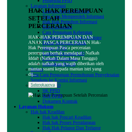
Pengelola PPID
Layanan Informasi
HAK HAK PEREMPUAN
Laporan Akses Informasi
Tata Cara Memperoleh Informasi
SETELAH
Hak Hak Pemohon Informasi
PERCERAIAN
Biaya Informasi
Cara Pengajuan Keberatan
HAK-HAK PEREMPUAN DAN
Informasi Dalam Buku Register
ANAK PASCA PERCERAIAN Hak-
Daftar Informasi Publik
Hak Perempuan Pasca perceraian
Monev PPID
perempuan berhak mendapat : Nafkah
Laporan Tahunan LID
Iddah (Nafkah Dalam Masa Tunggu)
Formulir Informasi
adalah nafkah yang wajib diberikan oleh
Kebijakan Privasi
mantan suami kepada mantan istri yang
Brosur
dij...
Tata Cara Pengajuan Permohonan Penyelesaian
Sengketa ke Komisi Informasi
Selengkapnya
Dokumen PPID
SK PPID
SOP PPID
Dokumen Kontrak
Layanan Hukum
Hak hak Keadilan
Hak hak Pencari Keadilan
Hak hak Proses Persidangan
Hak Hak Pelapor Dan Terlapor