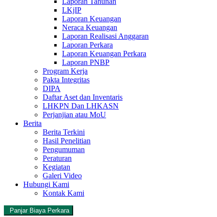
Laporan Tahunan
LKjIP
Laporan Keuangan
Neraca Keuangan
Laporan Realisasi Anggaran
Laporan Perkara
Laporan Keuangan Perkara
Laporan PNBP
Program Kerja
Pakta Integritas
DIPA
Daftar Aset dan Inventaris
LHKPN Dan LHKASN
Perjanjian atau MoU
Berita
Berita Terkini
Hasil Penelitian
Pengumuman
Peraturan
Kegiatan
Galeri Video
Hubungi Kami
Kontak Kami
Panjar Biaya Perkara