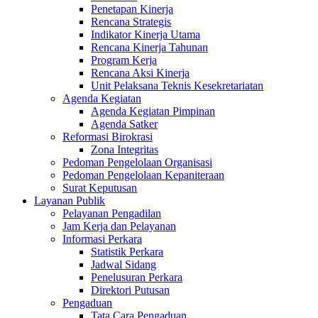
Penetapan Kinerja
Rencana Strategis
Indikator Kinerja Utama
Rencana Kinerja Tahunan
Program Kerja
Rencana Aksi Kinerja
Unit Pelaksana Teknis Kesekretariatan
Agenda Kegiatan
Agenda Kegiatan Pimpinan
Agenda Satker
Reformasi Birokrasi
Zona Integritas
Pedoman Pengelolaan Organisasi
Pedoman Pengelolaan Kepaniteraan
Surat Keputusan
Layanan Publik
Pelayanan Pengadilan
Jam Kerja dan Pelayanan
Informasi Perkara
Statistik Perkara
Jadwal Sidang
Penelusuran Perkara
Direktori Putusan
Pengaduan
Tata Cara Pengaduan