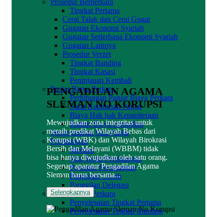
Prosedur Berperkara
Tingkat Pertama
Cerai Talak dan Cerai Gugat
Gugatan Ekonomi Syariah
Gugatan Sederhana Ekonomi Syariah
Gugatan Lainnya
Prosedur Verzet
Tingkat Banding
Tingkat Kasasi
Peninjauan Kembali
Panjar Biaya Perkara
PENGADILAN AGAMA
Perhitungan Panjar Biaya Perkara
SLEMAN NO KORUPSI
Surat Keputusan Panjar
Biaya Hak hak Kepaniteraan
Mewujudkan zona integritas untuk
Radius Biaya Panggilan
meraih predikat Wilayah Bebas dari
Pengembalian Sisa Panjar
Korupsi (WBK) dan Wilayah Birokrasi
Persidangan
Bersih dan Melayani (WBBM) tidak
Mediasi
bisa hanya diwujudkan oleh satu orang.
Tata Tertib Persidangan
Segenap aparatur Pengadilan Agama
Prosedur Persidangan
Sleman harus bersama...
Panggilan Ghoib
Panggilan Delegasi
Selengkapnya
Penyelesaian Perkara
Penyelesaian Tingkat Pertama
Penyelesaian Tingkat Banding