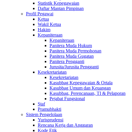
Statistik Kepegawaian
Daftar Mantan Pimpinan
Profil Pegawai
Ketua
Wakil Ketua
Hakim
Kepaniteraan
Kepaniteraan
Panitera Muda Hukum
Panitera Muda Permohonan
Panitera Muda Gugatan
Panitera Pengganti
Jurusita/Jurusita Pengganti
Kesekretariatan
Kesekretariatan
Kasubbag Kepegawaian & Ortala
Kasubbag Umum dan Keuangan
Kasubbag, Perencanaan, TI & Pelaporan
Pejabat Fungsional
Staf
Pramubhakti
Sistem Pengelolaan
Yurisprudensi
Rencana Kerja dan Anggaran
Kode Etik