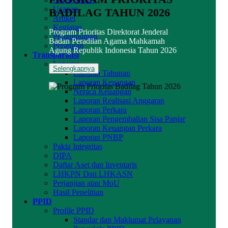
Ucapan
BADILAG TAHUN 2026
Artikel
Kegiatan
Program Prioritas Direktorat Jenderal
Pengumuman
Badan Peradilan Agama Mahkamah
Peraturan
Agung Republik Indonesia Tahun 2026
Transparansi
Laporan
Selengkapnya
Laporan Tahunan
Laporan Keuangan
Neraca Keuangan
Laporan Realisasi Anggaran
Laporan Perkara
Laporan Pengembalian Sisa Panjar
Laporan Keuangan Perkara
Laporan PNBP
Pakta Integritas
DIPA
Daftar Aset dan Inventaris
LHKPN Dan LHKASN
Perjanjian atau MoU
Hasil Penelitian
PPID
Profile PPID
Standar dan Maklumat Pelayanan