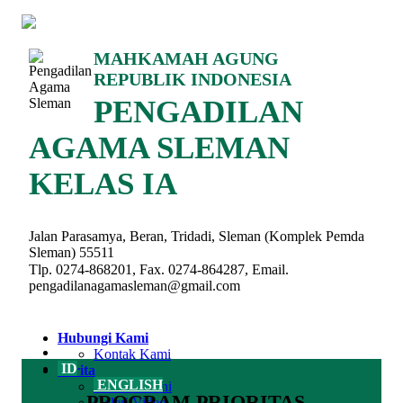
MAHKAMAH AGUNG
REPUBLIK INDONESIA
PENGADILAN
AGAMA SLEMAN
KELAS IA
Jalan Parasamya, Beran, Tridadi, Sleman (Komplek Pemda
Sleman) 55511
Tlp. 0274-868201, Fax. 0274-864287, Email.
pengadilanagamasleman@gmail.com
Hubungi Kami
Kontak Kami
ID
Berita
ENGLISH
Berita Terkini
PROGRAM PRIORITAS
Galeri Video