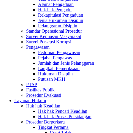
Alamat Pengaduan
Hak hak Pengadu
Rekapitulasi Pengaduan
Jenis Hukuman Disiplin
Pelanggaran Disiplin
Standar Operasional Prosedur
Survei Kepuasan Masyarakat
Survei Persepsi Korupsi
Pengawasan
Pedoman Pengawasan
Pejabat Pengawas
Jumlah dan Jenis Pelanggaran
Langkah Pemeriksaan
Hukuman Disiplin
Putusan MKH
PTSP
Fasilitas Publik
Prosedur Evakuasi
Layanan Hukum
Hak hak Keadilan
Hak hak Pencari Keadilan
Hak hak Proses Persidangan
Prosedur Berperkara
Tingkat Pertama
Cerai Talak