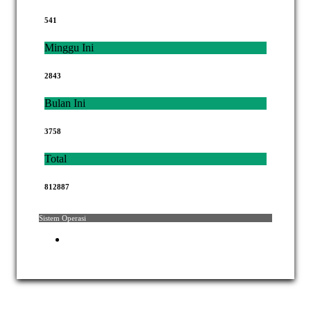
541
Minggu Ini
2843
Bulan Ini
3758
Total
812887
Sistem Operasi
Hak Cipta © 2021 Mahkamah Agung Republik Indonesia