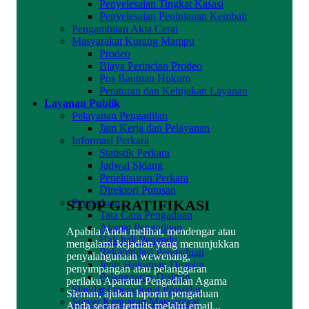
Penyelesaian Tingkat Kasasi
Penyelesaian Peninjauan Kembali
Pengambilan Akta Cerai
Masyarakat Kurang Mampu
Prodeo
Biaya Perincian Prodeo
Pos Bantuan Hukum
Peraturan dan Kebijakan Layanan
Layanan Publik
Pelayanan Pengadilan
Jam Kerja dan Pelayanan
Informasi Perkara
Statistik Perkara
Jadwal Sidang
Penelusuran Perkara
Direktori Putusan
STOP GRATIFIKASI
Pengaduan
Tata Cara Pengaduan
Alamat Pengaduan
Apabila Anda melihat, mendengar atau
Hak hak Pengadu
mengalami kejadian yang menunjukkan
Rekapitulasi Pengaduan
penyalahgunaan wewenang,
Jenis Hukuman Disiplin
penyimpangan atau pelanggaran
Pelanggaran Disiplin
perilaku Aparatur Pengadilan Agama
Standar Operasional Prosedur
Sleman, ajukan laporan pengaduan
Survei Kepuasan Masyarakat
Anda secara tertulis melalui email...