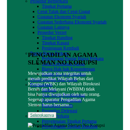
Prosedur Berperkara
Tingkat Pertama
Cerai Talak dan Cerai Gugat
Gugatan Ekonomi Syariah
Gugatan Sederhana Ekonomi Syariah
Gugatan Lainnya
Prosedur Verzet
Tingkat Banding
Tingkat Kasasi
Peninjauan Kembali
Panjar Biaya Perkara
PENGADILAN AGAMA
Perhitungan Panjar Biaya Perkara
SLEMAN NO KORUPSI
Surat Keputusan Panjar
Biaya Hak hak Kepaniteraan
Mewujudkan zona integritas untuk
Radius Biaya Panggilan
meraih predikat Wilayah Bebas dari
Pengembalian Sisa Panjar
Korupsi (WBK) dan Wilayah Birokrasi
Persidangan
Bersih dan Melayani (WBBM) tidak
Mediasi
bisa hanya diwujudkan oleh satu orang.
Tata Tertib Persidangan
Segenap aparatur Pengadilan Agama
Prosedur Persidangan
Sleman harus bersama...
Panggilan Ghoib
Panggilan Delegasi
Selengkapnya
Penyelesaian Perkara
Penyelesaian Tingkat Pertama
Penyelesaian Tingkat Banding