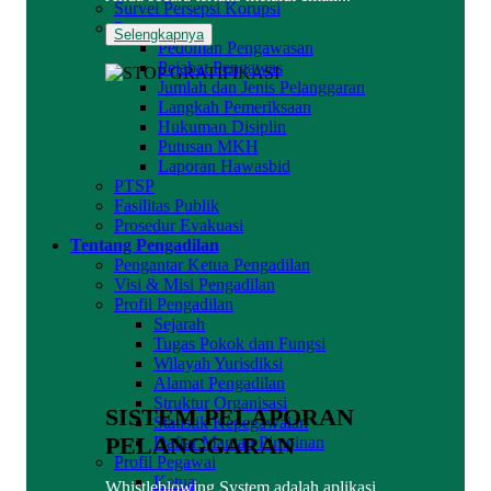
Survei Persepsi Korupsi
Pengawasan
Selengkapnya
Pedoman Pengawasan
Pejabat Pengawas
Jumlah dan Jenis Pelanggaran
Langkah Pemeriksaan
Hukuman Disiplin
Putusan MKH
Laporan Hawasbid
PTSP
Fasilitas Publik
Prosedur Evakuasi
Tentang Pengadilan
Pengantar Ketua Pengadilan
Visi & Misi Pengadilan
Profil Pengadilan
Sejarah
Tugas Pokok dan Fungsi
Wilayah Yurisdiksi
Alamat Pengadilan
Struktur Organisasi
SISTEM PELAPORAN
Statistik Kepegawaian
PELANGGARAN
Daftar Mantan Pimpinan
Profil Pegawai
Ketua
Whistleblowing System adalah aplikasi