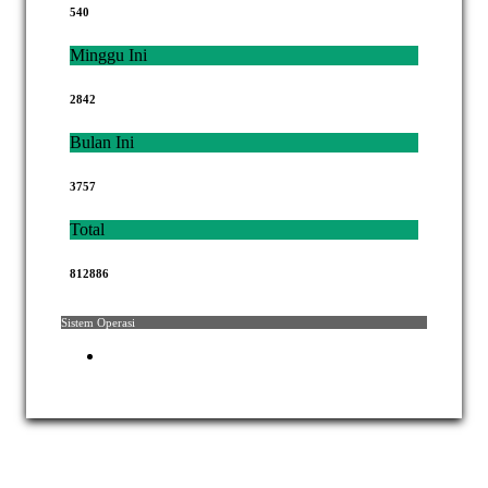
540
Minggu Ini
2842
Bulan Ini
3757
Total
812886
Sistem Operasi
Hak Cipta © 2021 Mahkamah Agung Republik Indonesia