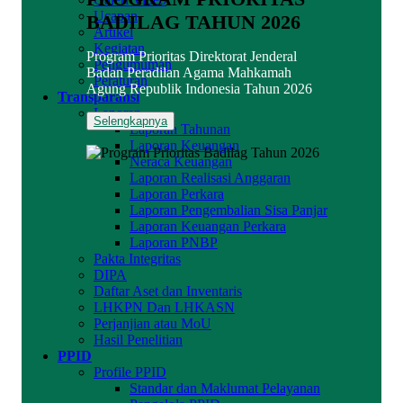
Ucapan
BADILAG TAHUN 2026
Artikel
Kegiatan
Program Prioritas Direktorat Jenderal
Pengumuman
Badan Peradilan Agama Mahkamah
Peraturan
Agung Republik Indonesia Tahun 2026
Transparansi
Laporan
Selengkapnya
Laporan Tahunan
Laporan Keuangan
Neraca Keuangan
Laporan Realisasi Anggaran
Laporan Perkara
Laporan Pengembalian Sisa Panjar
Laporan Keuangan Perkara
Laporan PNBP
Pakta Integritas
DIPA
Daftar Aset dan Inventaris
LHKPN Dan LHKASN
Perjanjian atau MoU
Hasil Penelitian
PPID
Profile PPID
Standar dan Maklumat Pelayanan