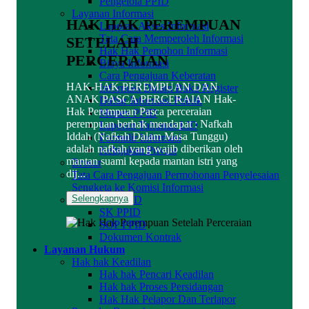
Pengelola PPID
Layanan Informasi
HAK HAK PEREMPUAN
Laporan Akses Informasi
Tata Cara Memperoleh Informasi
SETELAH
Hak Hak Pemohon Informasi
PERCERAIAN
Biaya Informasi
Cara Pengajuan Keberatan
HAK-HAK PEREMPUAN DAN
Informasi Dalam Buku Register
ANAK PASCA PERCERAIAN Hak-
Daftar Informasi Publik
Hak Perempuan Pasca perceraian
Monev PPID
perempuan berhak mendapat : Nafkah
Laporan Tahunan LID
Iddah (Nafkah Dalam Masa Tunggu)
Formulir Informasi
adalah nafkah yang wajib diberikan oleh
Kebijakan Privasi
mantan suami kepada mantan istri yang
Brosur
dij...
Tata Cara Pengajuan Permohonan Penyelesaian
Sengketa ke Komisi Informasi
Selengkapnya
Dokumen PPID
SK PPID
SOP PPID
Dokumen Kontrak
Layanan Hukum
Hak hak Keadilan
Hak hak Pencari Keadilan
Hak hak Proses Persidangan
Hak Hak Pelapor Dan Terlapor