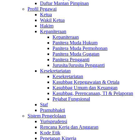
Daftar Mantan Pimpinan
Profil Pegawai
Ketua
Wakil Ketua
Hakim
Kepaniteraan
Kepaniteraan
Panitera Muda Hukum
Panitera Muda Permohonan
Panitera Muda Gugatan
Panitera Pengganti
Jurusita/Jurusita Pengganti
Kesekretariatan
Kesekretariatan
Kasubbag Kepegawaian & Ortala
Kasubbag Umum dan Keuangan
Kasubbag, Perencanaan, TI & Pelaporan
Pejabat Fungsional
Staf
Pramubhakti
Sistem Pengelolaan
Yurisprudensi
Rencana Kerja dan Anggaran
Kode Etik
Penetapan Kinerja