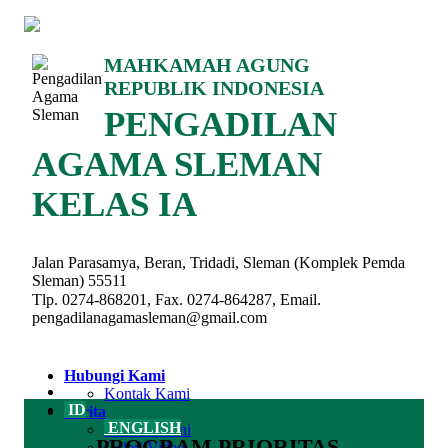
MAHKAMAH AGUNG
REPUBLIK INDONESIA
PENGADILAN
AGAMA SLEMAN
KELAS IA
Jalan Parasamya, Beran, Tridadi, Sleman (Komplek Pemda
Sleman) 55511
Tlp. 0274-868201, Fax. 0274-864287, Email.
pengadilanagamasleman@gmail.com
Hubungi Kami
Kontak Kami
ID
Berita
ENGLISH
Berita Terkini
PROGRAM PRIORITAS
Galeri Video