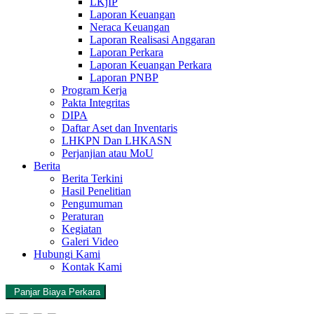
LKjIP
Laporan Keuangan
Neraca Keuangan
Laporan Realisasi Anggaran
Laporan Perkara
Laporan Keuangan Perkara
Laporan PNBP
Program Kerja
Pakta Integritas
DIPA
Daftar Aset dan Inventaris
LHKPN Dan LHKASN
Perjanjian atau MoU
Berita
Berita Terkini
Hasil Penelitian
Pengumuman
Peraturan
Kegiatan
Galeri Video
Hubungi Kami
Kontak Kami
Panjar Biaya Perkara