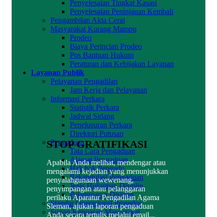
Penyelesaian Tingkat Kasasi
Penyelesaian Peninjauan Kembali
Pengambilan Akta Cerai
Masyarakat Kurang Mampu
Prodeo
Biaya Perincian Prodeo
Pos Bantuan Hukum
Peraturan dan Kebijakan Layanan
Layanan Publik
Pelayanan Pengadilan
Jam Kerja dan Pelayanan
Informasi Perkara
Statistik Perkara
Jadwal Sidang
Penelusuran Perkara
Direktori Putusan
STOP GRATIFIKASI
Pengaduan
Tata Cara Pengaduan
Alamat Pengaduan
Apabila Anda melihat, mendengar atau
Hak hak Pengadu
mengalami kejadian yang menunjukkan
Rekapitulasi Pengaduan
penyalahgunaan wewenang,
Jenis Hukuman Disiplin
penyimpangan atau pelanggaran
Pelanggaran Disiplin
perilaku Aparatur Pengadilan Agama
Standar Operasional Prosedur
Sleman, ajukan laporan pengaduan
Survei Kepuasan Masyarakat
Anda secara tertulis melalui email...