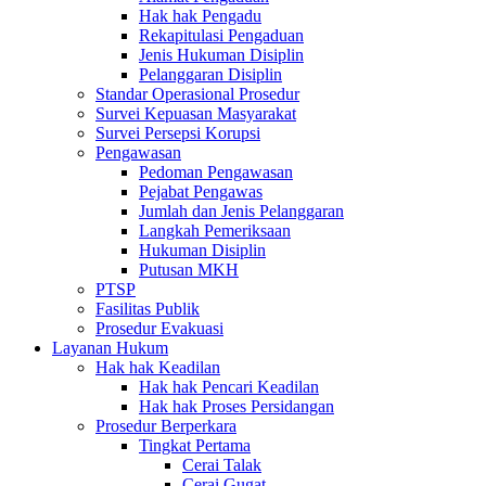
Hak hak Pengadu
Rekapitulasi Pengaduan
Jenis Hukuman Disiplin
Pelanggaran Disiplin
Standar Operasional Prosedur
Survei Kepuasan Masyarakat
Survei Persepsi Korupsi
Pengawasan
Pedoman Pengawasan
Pejabat Pengawas
Jumlah dan Jenis Pelanggaran
Langkah Pemeriksaan
Hukuman Disiplin
Putusan MKH
PTSP
Fasilitas Publik
Prosedur Evakuasi
Layanan Hukum
Hak hak Keadilan
Hak hak Pencari Keadilan
Hak hak Proses Persidangan
Prosedur Berperkara
Tingkat Pertama
Cerai Talak
Cerai Gugat